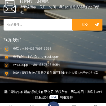
订阅我们的新闻
请继续阅读、关注、订阅，我们欢迎您告诉我们您的想
法。
提交
联系我们
电话 : +86-133 7698 5954
电子邮件 : info@june-rack.com
Whatsapp : +86-133 7698 5954
地址 : 厦门市火炬高新区软件园三期集美北大道1124号1403-1室
厦门聚能锐科新能源科技有限公司 版权所有 .
网站地图
|
博客
|
Xml
|
隐私政策
网络支持