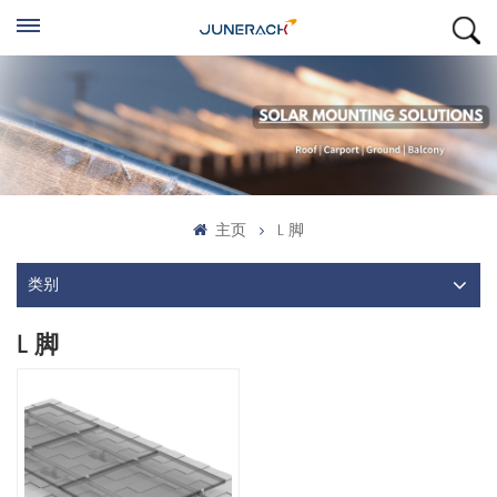
主页
L 脚
类别
L 脚