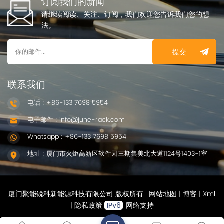
订阅我们的新闻
请继续阅读、关注、订阅，我们欢迎您告诉我们您的想
法。
提交
联系我们
电话 : +86-133 7698 5954
电子邮件 : info@june-rack.com
Whatsapp : +86-133 7698 5954
地址 : 厦门市火炬高新区软件园三期集美北大道1124号1403-1室
厦门聚能锐科新能源科技有限公司 版权所有 .
网站地图
|
博客
|
Xml
|
隐私政策
网络支持